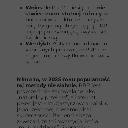
Wniosek:
Po 12 miesiącach
nie
stwierdzono istotnej różnicy
w
bólu ani w strukturze chrząstki
między grupą otrzymującą PRP
a grupą otrzymującą zwykłą sól
fizjologiczną.
Werdykt:
Złoty standard badań
klinicznych pokazał, że PRP nie
regeneruje chrząstki w cudowny
sposób.
Mimo to, w 2025 roku popularność
tej metody nie słabnie.
PRP jest
powszechnie zachwalane jako
„naturalny przełom”, a internet
pełen jest entuzjastycznych opinii o
jego rzekomej, niesamowitej
skuteczności. Pacjenci słyszą
zewsząd, że to inwestycja, która
„musi zadziałać”. Skoro więc