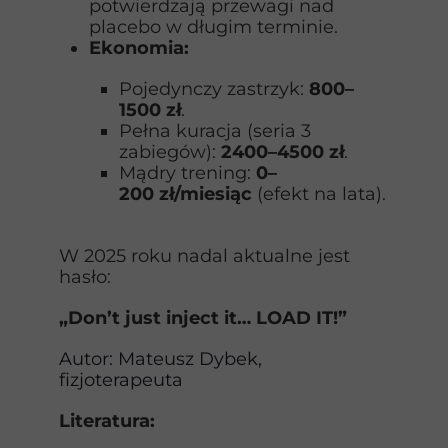
potwierdzają przewagi nad
placebo w długim terminie.
Ekonomia:
Pojedynczy zastrzyk:
800–
1500 zł
.
Pełna kuracja (seria 3
zabiegów):
2400–4500 zł
.
Mądry trening:
0–
200 zł/miesiąc
(efekt na lata).
W 2025 roku nadal aktualne jest
hasło:
„Don’t just inject it… LOAD IT!”
Autor: Mateusz Dybek,
fizjoterapeuta
Literatura: