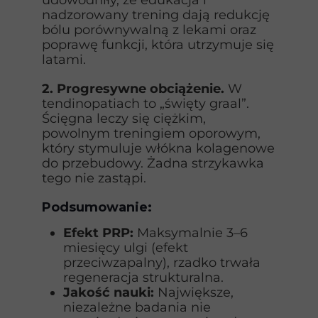
udowodniły, że edukacja i
nadzorowany trening dają redukcję
bólu porównywalną z lekami oraz
poprawę funkcji, która utrzymuje się
latami.
2. Progresywne obciążenie.
W
tendinopatiach to „święty graal”.
Ścięgna leczy się ciężkim,
powolnym treningiem oporowym,
który stymuluje włókna kolagenowe
do przebudowy. Żadna strzykawka
tego nie zastąpi.
Podsumowanie:
Efekt PRP:
Maksymalnie 3–6
miesięcy ulgi (efekt
przeciwzapalny), rzadko trwała
regeneracja strukturalna.
Jakość nauki:
Największe,
niezależne badania nie