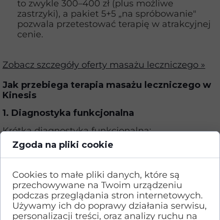
to zwykle 300–400 zł (plus możliwe
zastrzyki), a pakiet 5+5 „na spróbowanie"
pozwala przetestować terapię w atrakcyjnej
cenie.
Zobacz szczegóły oferty masażu leczniczego »
Jak przebiega terapia masażu leczniczego w
Kinesis
1. Diagnostyka funkcjonalna
Krótka diagnostyka funkcjonalna:
identyfikujemy wzorce napięć i priorytety pracy.
Zgoda na pliki cookie
2. Masaż leczniczy tkanek głębokich
Cookies to małe pliki danych, które są
Precyzyjny
masaż tkanek głębokich
i praca
przechowywane na Twoim urządzeniu
manualna: normalizujemy napięcie i
podczas przeglądania stron internetowych.
poprawiamy ruch tkanek.
Używamy ich do poprawy działania serwisu,
personalizacji treści, oraz analizy ruchu na
3. Fizykoterapia uzupełniająca