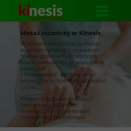
Masaż leczniczy w Kinesis
W Kinesis Rehabilitacja masaż
leczniczy łączymy z masażem
tkanek głębokich, precyzyjną
pracą manualną i ze wsparciem
zabiegów
z fizykoterapii. Bezpiecznie
przywracamy komfort i płynność
ruchu.
Kinesis to gabinet masażu i
fizjoterapii z 19-letnim
doświadczeniem w terapii
manualnej i fizykoterapii.