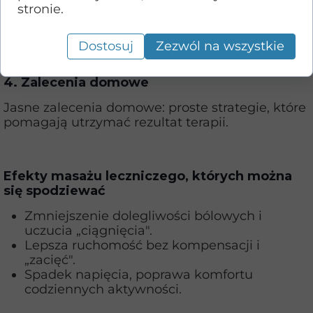
stronie.
Uzupełnienie fizykoterapią: wspieramy
regenerację i utrwalamy efekt masażu
Dostosuj
Zezwól na wszystkie
leczniczego.
4. Zalecenia domowe
Jasne zalecenia domowe: proste strategie, które
pomagają utrzymać rezultat terapii.
Efekty masażu leczniczego, których można
się spodziewać
Zmniejszenie dolegliwości bólowych i
uczucia „ciągnięcia".
Lepsza ruchomość bez kompensacji i
„zacięć".
Spadek napięcia, poprawa komfortu
codziennych aktywności.